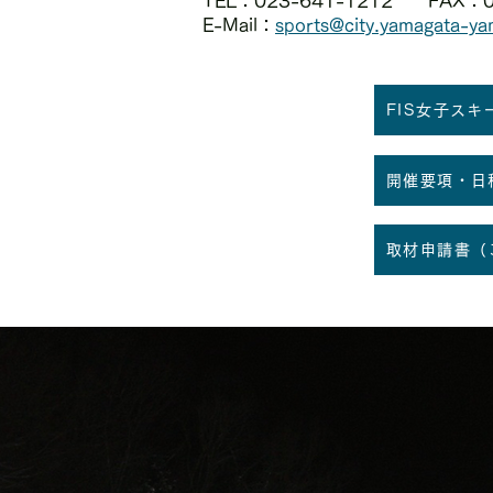
TEL：023-641-1212 FAX：0
E-Mail：
sports@city.yamagata-yam
FIS女子ス
開催要項・日
取材申請書（