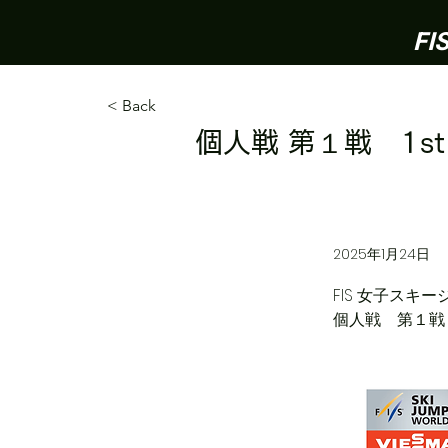
FI
< Back
個人戦 第１戦 1stラ
2025年1月24日
FIS 女子スキ
個人戦　第１戦